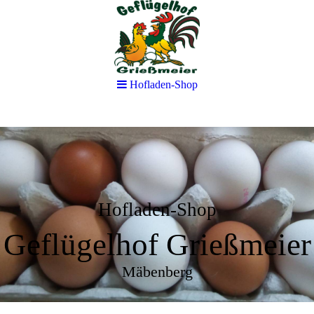
Hofladen-Shop
Hofladen-Shop
Geflügelhof Grießmeier
Mäbenberg